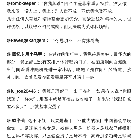
@tombkeeper：
“舍我其谁” 四个字是非常重要特质。没人做，
我来做；没人上，我上；别人做不成，不信我也做不成。
几乎任何人有这种精神都会更加优秀。而缺乏这种精神的人，也
许仍然可以取得不俗的成就，但无法成为英雄和领袖。 ​​​
@RevengeRangers：
至今思项羽，不肯抹粉底
@ 回忆专用小马甲：
在过往的旅行中，我觉得最美好，最怀念的
部分，就是那些没有安排具体行程的日子。在酒店躺到自然醒，
出门闻着香味随机走进一家小店，吃饱了走在陌生的街道、沙
滩，晚上吹着风看夕阳看星星还可以喝上一杯。
@lu_tou20445：
我算是理解了，出门在外，如果有人说 “你跟
我孩子一样大”，那基本就是有福要被照顾了，如果说 “我跟你爸
差不多大”，那就基本完蛋了
@ 蝈半仙:
毫不怀疑，只要是基于工业能力的项目中国都会早晚
拿第一。足球嘛其实女足、残疾人男足、机器人足球都已经摸到
过世界杯赛决赛。只是健全男子足球不行，高考加多项考足球就