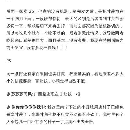
后面一家卖 25，他家的没有机器，削完皮之后，是把甘蔗放在
一个闸刀上面，一段段帮你切，最大的区别是后者看到甘蔗节会
多切一下，帮顾客切下来再丢掉，而前面那家因为是机器切的，
所以每吃几个就有一个咬不动的，后者则无此情况，这导致两者
吃起来口感差别巨大，而且基本上没有浪费，我现在特别后悔之
前图便宜，没有多花三块钱！！！
PS
同一条街还有家百果园也卖甘蔗，秤重量卖的，看起来差不多大
小的甘蔗要卖一百块钱，小顾觉得自己不配。
@ 苏苏苏同风:
广西路边现在 2 块钱一根
@ 你你你你你你我屮:
我这里南宁下边的小县城周边村子已经免
费拿甘蔗了，水果甘蔗价格不行卖不动都不带砍了。我村里有个
人承包几十亩种甘蔗的种子一丁点卖不出去全赔。