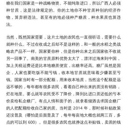
糖在我们国家是一种战略物资。不能纯靠进口，所以广西人必须
种甘蔗，这是法律规定的。你的土地你不种甘蔗种别的经济作
物，算弃耕违法。甚至有的地必须种产糖蔗，种水果蔗也算违
法。
当然，既然国家需要，这片土地的农民也一直很听话，需要什么
就种什么。不过在收成之后却不是这样的，和一般的水稻之类战
略农产品不一样。国家要你种，但是你种出来之后国家收不收就
另一回事了。南美的甘蔗原料优势太大了，漂洋过海来到中国，
加上关税运费还是比本地糖蔗便宜，出糖率还高。糖厂虽然是国
企，人家也要吃饭不能亏钱，收本地甘蔗就意味着少赚甚至亏
钱。国家当时有一部分配额，用来收本地蔗，当然这个配额是远
远不够的，每年都有很多农民，看着自己种出来的蔗没有销路，
烂在地里。要么就等农民受不了降价，降到比进口蔗还低的亏本
价卖给私企糖厂。有点人情和面子的，就拿着烟酒去求国企糖厂
的人把配额给收自己家的蔗。当时是 2014 年，那时候补贴政策
还没普及（哪怕是后面普及了，每年每亩地大概也就两三百，多
点的可以到 600）。但是很多农民也就挣这点补贴钱，卖蔗的钱