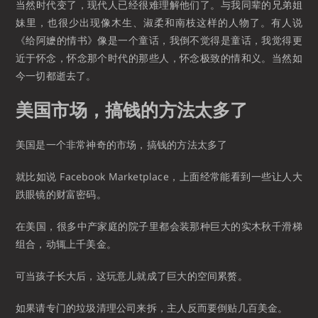
当然时代变了，现代人已经很难理解他们了。与我同辈的兄弟姐
妹里，也很少出现像木生、淑柔和南枝这样的人物了。有人说
《给阿嬷的情书》像是一个童话，我倒不觉得是童话，我觉得更
近于怀念，怀念那个时代的那些人，怀念极致的情和义。当然如
今一切都逝去了。
美国市场，搞钱的方法太多了
美国是一个非常神奇的市场，搞钱的方法太多了
就比如说 Facebook Marketplace，上面经常能看到一些让人大
跌眼镜的财富密码。
在美国，很多中产家庭的院子里都会装那种巨大的实木秋千滑梯
组合，动辄上千美金。
可当孩子长大后，这玩意儿就成了巨大的空间累赘。
如果请专门的垃圾清理公司来拆，主人反而要倒贴几百美金。