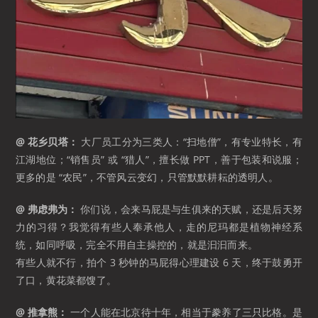
@ 花乡贝塔：
大厂员工分为三类人：“扫地僧”，有专业特长，有
江湖地位；“销售员” 或 “猎人”，擅长做 PPT，善于包装和说服；
更多的是 “农民”，不管风云变幻，只管默默耕耘的透明人。 ​​​
@ 弗虑弗为：
你们说，会来马屁是与生俱来的天赋，还是后天努
力的习得？我觉得有些人奉承他人，走的尼玛都是植物神经系
统，如同呼吸，完全不用自主操控的，就是汩汩而来。
有些人就不行，拍个 3 秒钟的马屁得心理建设 6 天，终于鼓勇开
了口，黄花菜都馊了。 ​​​
@ 推拿熊：
一个人能在北京待十年，相当于豢养了三只比格。是