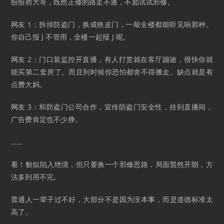
纷纷劝大哥，既然正修的路走不通，不如试试邪修。
网友 1：拆掉防盗门，换成铁皮门，一敲全楼都能听见响那种。
你自己报 J 不管用，全楼一起报 J 呢。
网友 2：门口装监控开直播，有人打赏就在客厅蹦迪，很快你就
能买第二套房了。而且到时候你恐怕都舍不得搬走。缺点就是有
点费大妈。
网友 3：和防盗门公司合作，宣传防盗门安全性，挂到直播间，
广告费肯定也不少挣。
……
看！貌似陷入绝境，但只要换一个邪修思路，局面豁然开朗，方
法多到用不完。
普通人一辈子过不好，大部分不是因为没本事，而是道德标准太
高了。