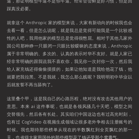
逼，那证明模型牛逼不是你牛逼。经常尝尝鲜是好习惯，但是回
踩真没必要。
就拿这个 Anthropic 家的模型来说，大家有新动向的时候我也会
去看一看，但是怎么说呢，就是我总是觉得可能我是一个比较感
性的人吧，我用他家的模型总是觉得很憋屈。相对于其他几家外
国公司那种睁一只眼闭一只眼比较暧昧的态度来说，Anthropic
属于非常明确的、多次的、认真的表示对华不友好。就是人家已
经非常明确的跟我说我不喜欢你，我见你一次封你一次，然后我
给人家充钱还得偷偷摸摸的，如果让他知道是我给他花了钱，他
就要把我拉黑。不是我就，我怎么那么贱呢？我明明初中毕业以
后就发誓不再当舔狗了。
这里叠个甲，这是我自己的心路历程，绝对没有攻击其他用户的
意思。本来 ai 这件事呢，也就是各领风骚几十天吧，模型之间
交替领先，然后各有长处。其实咱们中国这边也有过高光时刻，
也有过 CogVideo 在视频生成领域让很多老外争相去注册账号的
时候。我也期待那些榜单从现在的半数飘红到全页飘红的那一
天，也省得大家用国外的那些模型花了钱还受那个窝囊气。