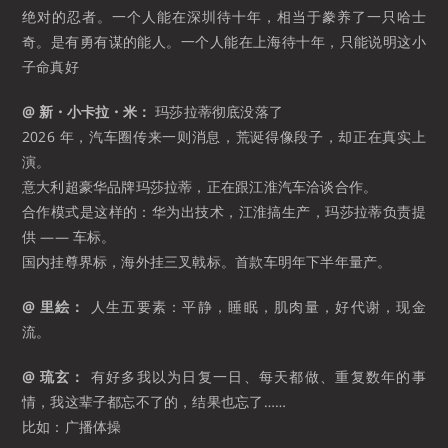
绝对的忍者。一个人能在深圳待十年，相当于豢养了一只哈士
奇。是有勇有谋的能人。一个人能在上海待十年，只能说明这小
子命真好 ​​​
@ 新・小卡拉・米：
玛莎拉蒂彻底没落了
2026 年，汽车圈传来一则消息，荒诞得像段子，却正在真实上
演。
意大利超豪华品牌玛莎拉蒂，正在跟江淮汽车洽谈合作。
合作模式是这样的：华为出技术，江淮搞生产，玛莎拉蒂负责提
供 —— 车标。
国内挂尊界标，海外挂三叉戟标。首款车明年下半年量产。 ​​​
@ 里絵：
人生五要素：平静，睡眠，肌肉量，好代谢，现金
流。
@ 琉玄：
有好多我以为日复一日、每天都做、重复数年的事
情，我这辈子都忘不了的，结果也忘了……
比如：广播体操 ​​​