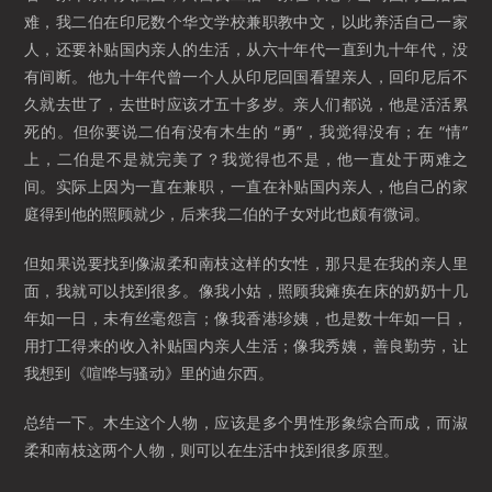
难，我二伯在印尼数个华文学校兼职教中文，以此养活自己一家
人，还要补贴国内亲人的生活，从六十年代一直到九十年代，没
有间断。他九十年代曾一个人从印尼回国看望亲人，回印尼后不
久就去世了，去世时应该才五十多岁。亲人们都说，他是活活累
死的。但你要说二伯有没有木生的 “勇”，我觉得没有；在 “情”
上，二伯是不是就完美了？我觉得也不是，他一直处于两难之
间。实际上因为一直在兼职，一直在补贴国内亲人，他自己的家
庭得到他的照顾就少，后来我二伯的子女对此也颇有微词。
但如果说要找到像淑柔和南枝这样的女性，那只是在我的亲人里
面，我就可以找到很多。像我小姑，照顾我瘫痪在床的奶奶十几
年如一日，未有丝毫怨言；像我香港珍姨，也是数十年如一日，
用打工得来的收入补贴国内亲人生活；像我秀姨，善良勤劳，让
我想到《喧哗与骚动》里的迪尔西。
总结一下。木生这个人物，应该是多个男性形象综合而成，而淑
柔和南枝这两个人物，则可以在生活中找到很多原型。