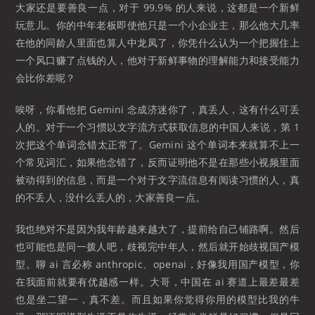
大家还是要善良一点，对于 99.9% 的人来说，这都是一个新鲜
玩意儿。你的中年老板即使他只是一个小企业主，那么他大几率
在他的同龄人里面也算人中龙凤了，你凭什么认为一个把握住上
一个风口赚了点钱的人，他对于新鲜事物的理解能力和接受能力
会比你差呢？
唉呀，你看他把 Gemini 念成济迷你了，真丢人，这有什么可丢
人的。对于一个习惯以文字流方式获取信息的中国人来说，第 1
次把这个单词念错太正常了。Gemini 这个单词本来就算不上一
个常见词汇，如果他念错了，反而证明他不是在那些小视频里面
被动得到的信息，而是一个对于文字流信息有阅读习惯的人，真
的不丢人，没什么丢人的，大家善良一点。
我也绝对不是因为我年龄越来越大了，提前给自己铺路啊。然后
也可能也是同一拨人吧，歧视完中年人，然后就开始歧视国产模
型。聊 ai 言必称 anthropic、openai，好像我用国产模型，你
在我面前就要有优越感一样。大哥，中国在 ai 赛道上最差最差
也是坐二望一，真不差。而且如果你觉得你用的模型比我的牛