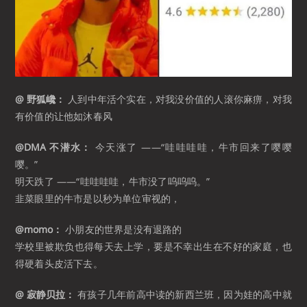
@ 野狐巉：
人到中年活个实在，对我没价值的人滚你麻痹，对我
有价值的让他如沐春风
@DMA 不潜水：
今天涨了 ——“哇哇哇哇，牛市回来了嘤嘤
嘤。”
明天跌了 ——“哇哇哇哇，牛市没了呜呜呜。”
韭菜眼里的牛市是以秒为单位审视的， ​​​
@momo：
小朋友的世界是没有退路的
学校里被欺负也得每天去上学，要是不幸出生在不好的家庭，也
得硬着头皮活下去。 ​​​
@ 寂静贝拉：
有孩子几年前高中读的新西兰班，因为娃的高中就