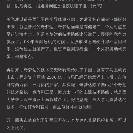
题，以后再说，很难讲到底是谁挖坑埋了谁，[允悲]
英飞凌以前是西门子的半导体事业部，之后又把存储事业部拆分
出来，就是曾经的奇梦达。奇梦达当年是存储老二，个别时点甚
至超过海力士。但是奇梦达的技术路线比较诡异，慢慢的竞争力
就没了。08 年金融危机的时候，大股东和德国政府都不愿因出
手，没熬过去就破产了。重资产强周期行业，一个外部扰动就完
蛋，都是常态。
再后来，奇梦达的技术兜兜转转流传到了中国，就有了马上就要
上市，固定资产原值 2500 亿，市场已经开始意淫上市后，市值
能有两万亿，三万亿的那家。其实呢，奇梦达除了自己那个奇葩
的技术路线，也有和三星，海力士一样的主流技术路线，就是因
为缺钱，没来得及上马就破产了。好消息是，后人拿到奇梦达的
技术，不怕打专利官司，而且修修补补就能用。
万一回头市值真能干到两三万亿，奇梦达也算是死得其所，可以
闭上眼了。