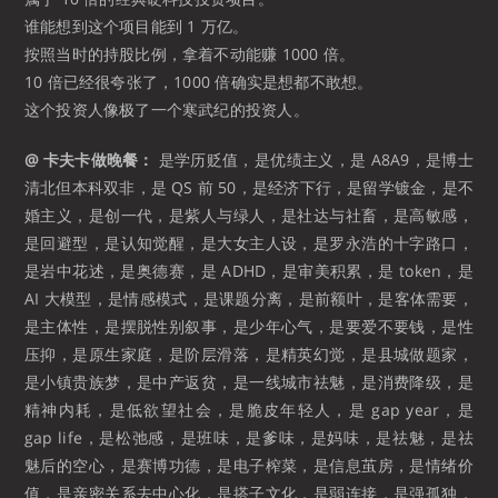
谁能想到这个项目能到 1 万亿。
按照当时的持股比例，拿着不动能赚 1000 倍。
10 倍已经很夸张了，1000 倍确实是想都不敢想。
这个投资人像极了一个寒武纪的投资人。
@ 卡夫卡做晚餐：
是学历贬值，是优绩主义，是 A8A9，是博士
清北但本科双非，是 QS 前 50，是经济下行，是留学镀金，是不
婚主义，是创一代，是紫人与绿人，是社达与社畜，是高敏感，
是回避型，是认知觉醒，是大女主人设，是罗永浩的十字路口，
是岩中花述，是奥德赛，是 ADHD，是审美积累，是 token，是
AI 大模型，是情感模式，是课题分离，是前额叶，是客体需要，
是主体性，是摆脱性别叙事，是少年心气，是要爱不要钱，是性
压抑，是原生家庭，是阶层滑落，是精英幻觉，是县城做题家，
是小镇贵族梦，是中产返贫，是一线城市祛魅，是消费降级，是
精神内耗，是低欲望社会，是脆皮年轻人，是 gap year，是
gap life，是松弛感，是班味，是爹味，是妈味，是祛魅，是祛
魅后的空心，是赛博功德，是电子榨菜，是信息茧房，是情绪价
值，是亲密关系去中心化，是搭子文化，是弱连接，是强孤独，