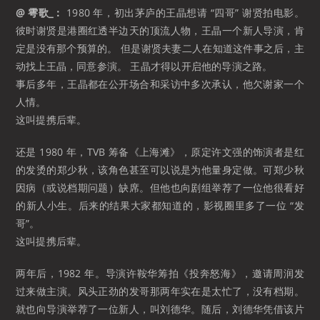
@ 雩歌_：
1980 年，初出茅庐的王晶想请 “四哥” 谢贤拍电影。
彼时谢贤是港圈红透半边天的顶流人物，王晶一个新人导演，肯
定是没有那个预算的。 但是谢贤夫妻二人在知道这件事之后，主
动找上王晶，同意参演。 王晶才得以开启他的导演之路。
事后多年，王晶都在公开场合和采访中多次承认，他欠谢家一个
人情。
这叫提携后辈。
还是 1980 年，TVB 筹备《上海滩》，原定许文强的饰演者是红
的发烫的郑少秋，该角色甚至可以说是为他量身定做。可郑少秋
因病（或说档期问题）缺席。但他也向剧组举荐了一位他很看好
的新人小生。后来的结果大家都知道的，影视圈里多了一位 “发
哥”。
这叫提携后辈。
两年后，1982 年。导演许鞍华筹拍《投奔怒海》，邀请周润发
过来做主演。风头正劲的发哥那两年实在是太忙了，没有档期。
就也向导演举荐了一位新人，叫刘德华。随后，刘德华凭借该片