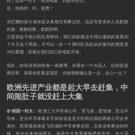
到了这样一行字：特别鸣谢，刘德华先生。
这，他妈的，叫，提携！
演艺圈的薪火相传是从来都没有断过的，也还有更多的人在默默
的做，默默的教，默默的帮。
正是得益于他们的互相帮扶，我们的影视业才得以蓬勃的发展到
了今天这个局面，才可以一步一个脚印扎实的从好莱坞的围笼里
冲出重围，拓展出我们自己的电影市场。
现在，你告诉我你转发一条微博，你署名一个出品人，目的是提
携后辈。就算你是要逗我笑，也烦请稍微认真一点，走心一点？
欧洲先进产业都是起大早去赶集，中
间闹肚子就没赶上大集
@ 桃园一村夫：
欧洲三大半导体公司，英飞凌，恩智浦，意法半
导体。意法半导体看名字就知道是意大利和法国的两家公司合并
来的。恩智浦前身是飞利浦的半导体事业部，后来业务整合的时
候，拆分出来低端部分，就是中文世界最熟悉的安世。这个话