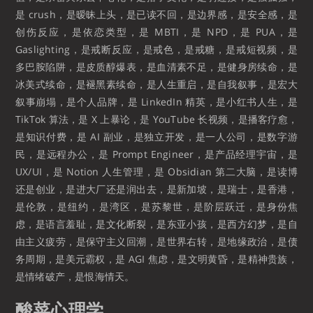
是 crush，是暧昧上头，是已读不回，是边界感，是安全感，是
创伤反应，是依恋类型，是 MBTI，是 NPD，是 PUA，是
Gaslighting，是戒断反应，是戒色，是戒糖，是戒短视频，是
多巴胺陷阱，是皮质醇爆表，是血清素不足，是健身房续命，是
冰美式续命，是褪黑素续命，是人生重启，是自我叙事，是宏大
叙事崩塌，是个人品牌，是 LinkedIn 精英，是小红书人生，是
TikTok 算法，是 X 上暴论，是 YouTube 长视频，是播客疗愈，
是知识付费，是 AI 副业，是独立开发，是一人公司，是数字游
民，是远程办公，是 Prompt Engineer，是产品经理宇宙，是
UX/UI，是 Notion 人生管理，是 Obsidian 第二大脑，是读博
还是创业，是进大厂还是润出去，是新加坡，是瑞士，是香港，
是伦敦，是纽约，是湾区，是苏黎世，是阶层跃迁，是身份焦
虑，是语言羞耻，是文化断裂，是东亚小孩，是西方幻梦，是自
由主义疲劳，是保守主义回潮，是世界右转，是地缘政治，是债
务周期，是美元霸权，是 AGI 焦虑，是文明黄昏，是精神贵族，
是情绪破产，是恨海情天。
酸菜心理学