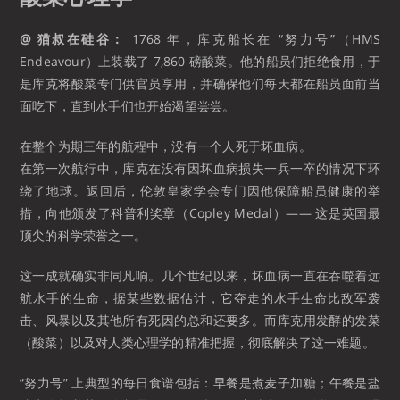
@ 猫叔在硅谷：
1768 年，库克船长在 “努力号”（HMS
Endeavour）上装载了 7,860 磅酸菜。他的船员们拒绝食用，于
是库克将酸菜专门供官员享用，并确保他们每天都在船员面前当
面吃下，直到水手们也开始渴望尝尝。
在整个为期三年的航程中，没有一个人死于坏血病。
在第一次航行中，库克在没有因坏血病损失一兵一卒的情况下环
绕了地球。返回后，伦敦皇家学会专门因他保障船员健康的举
措，向他颁发了科普利奖章（Copley Medal）—— 这是英国最
顶尖的科学荣誉之一。
这一成就确实非同凡响。几个世纪以来，坏血病一直在吞噬着远
航水手的生命，据某些数据估计，它夺走的水手生命比敌军袭
击、风暴以及其他所有死因的总和还要多。而库克用发酵的发菜
（酸菜）以及对人类心理学的精准把握，彻底解决了这一难题。
“努力号” 上典型的每日食谱包括：早餐是煮麦子加糖；午餐是盐