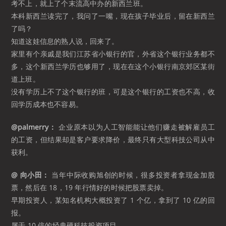
考不上，就上了个末流高中办的新西兰班。
本科新西兰读完了，我问了一嘴，现在孩子毕业后，留在新西兰
了吗？
知道这娃信息的熟人说，回来了。
家里有个亲戚是我们江苏省小银行的官，外省这个银行业务都不
多，这个新西兰学历也够用了，现在在这个小银行南京郊区某街
道上班。
没有学历上不了这个银行的班，可是这个银行的工资也不高，收
回学历成本也不容易。
@palmerry：
企业原本以为人工智能能让他们赚走被解雇员工
的工资，但结果却是客户要求降价，最终只有大型科技公司从中
获利。
@ 向小田：
当年中际收购旭创的时候，很多投资者拿现金加股
票，然后在 18，19 年行情好的时候把股票卖掉。
早期投资人，某知名机构大概投资了 1 个亿，拿到了 10 亿的回
报。
属于 10 倍的经典硬科技投资项目。