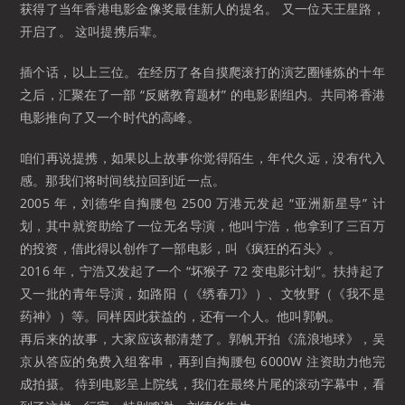
获得了当年香港电影金像奖最佳新人的提名。 又一位天王星路，
开启了。 这叫提携后辈。
插个话，以上三位。在经历了各自摸爬滚打的演艺圈锤炼的十年
之后，汇聚在了一部 “反赌教育题材” 的电影剧组内。共同将香港
电影推向了又一个时代的高峰。
咱们再说提携，如果以上故事你觉得陌生，年代久远，没有代入
感。那我们将时间线拉回到近一点。
2005 年，刘德华自掏腰包 2500 万港元发起 “亚洲新星导” 计
划，其中就资助给了一位无名导演，他叫宁浩，他拿到了三百万
的投资，借此得以创作了一部电影，叫《疯狂的石头》。
2016 年，宁浩又发起了一个 “坏猴子 72 变电影计划”。扶持起了
又一批的青年导演，如路阳（《绣春刀》）、文牧野（《我不是
药神》）等。同样因此获益的，还有一个人。他叫郭帆。
再后来的故事，大家应该都清楚了。郭帆开拍《流浪地球》，吴
京从答应的免费入组客串，再到自掏腰包 6000W 注资助力他完
成拍摄。 待到电影呈上院线，我们在最终片尾的滚动字幕中，看