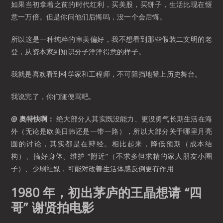
如果当初拿着之前的时代红利，买美股，买饼子，生活比现在惬
意一万倍。但是你问他们后悔吗，没一个会后悔。
所以这是一种纯粹的审美偏好，我不想看到那些假装二文明的老
登，从资本家到知识分子洋洋得意的样子。
我就是喜欢看到科学家和工程师，不可阻挡地登上历史舞台。
我说完了，你们随便骂吧。
@ 奥特快啊：
绝大部分人其实既没能力、更没勇气长期生活在海
外（无论是欧美日韩还是一带一路），所以大部分关于哪里月亮
圆的讨论，其实都是在辩经。相比起来，降低预期（成本结
构）、搞好身体、维护 “附近”（不求多但求精的家人朋友小圈
子）、少刷社媒，可能对改善生活体感反倒更有作用
1980 年，初出茅庐的王晶想请 “四
哥” 谢贤拍电影