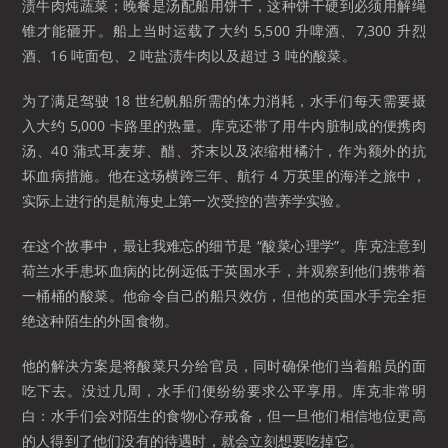
渍牛肉炖蔬菜；晚餐是汤配船用饼干，这种饼干硬到必须用解绳
锥才能砸开。船上当时运载了大约 5,500 升啤酒、7,300 升烈
酒、16 吨面包、2 吨盐渍牛肉以及超过 3 吨的酸菜。
为了满足驾驶 18 世纪帆船所需的体力消耗，水手们每天需要摄
入大约 5,000 卡路里的热量。库克还带了用牛内脏制成的便携肉
汤、40 蒲式耳麦芽、醋、芥末以及浓缩柑橘汁，作为额外的抗
坏血病措施。他在这场横跨三年、航行 4 万英里的海洋之旅中，
实际上进行的是航海史上第一次受控的营养学实验。
在这个故事中，最让我难忘的细节是 “酸菜心理学”。库克注意到
荷兰水手患坏血病的比例远低于英国水手，并观察到他们携带着
一桶桶的酸菜。他命令自己的船只效仿，但他的英国水手完全拒
绝这种陌生的外国食物。
他的解决方案是将酸菜只分给官员，同时确保他们当着船员的面
吃下去。没过几周，水手们便纷纷要求公平享用。库克非常明
白：水手们会对陌生的食物心存戒备，但一旦他们相信地位更高
的人得到了他们没有的待遇时，就会立刻想要吃掉它。