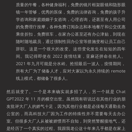
质量的午餐，各种健身福利，免费的镜片框架眼镜和隐形眼
镜一年管够，优秀的医保，免费的法律咨询，免费的孩子升
学咨询和家庭婚姻子女咨询，心理咨询，还甚至有人用公司
的免费理疗按摩，各种免费订阅杂志和本地餐厅和公交优惠
乘坐折扣，免费班车，在家办公甚至还有办公津贴，到现在
随时随地裁员，通过强制性回办公室等措施变相让员工自己
辞职。这是一个很大的改变。这些变化发生在短短的四年
间。我记得即使在 2022 疫情结束，亚麻还拼命在抢人。
2021 年九月可能是分水岭。抢招最后一波人，疫情期间，
所有大厂为了储备人才，应对大家以为永久持续的 remote
线上模式，都储备了很多人。
然后就变了。一个是本来确实就多招了人，另一个就是 Chat
GPT2022 年 11 月的横空出世。虽然我有听说过在其他行业的朋
友批评大厂人的娇气十足，因为其他行业都是必须每天通勤去办
公室的，而高科技大厂因为工作的特殊性并不需要每天去办公
室。但很多大厂人从被被娇惯而不自知，到突然警醒接地气，还
是经历了一个真实的过程。我跟我老公这十年来几乎都是在家上