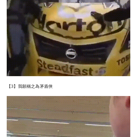
【3】我願稱之為茅盾俠