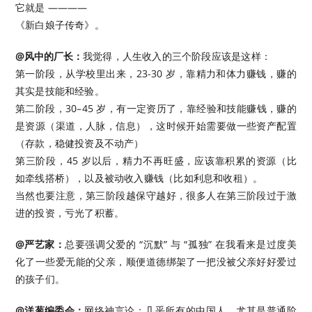
它就是 ————
《新白娘子传奇》。
@风中的厂长：
我觉得，人生收入的三个阶段应该是这样：
第一阶段，从学校里出来，23-30 岁，靠精力和体力赚钱，赚的
其实是技能和经验。
第二阶段，30–45 岁，有一定资历了，靠经验和技能赚钱，赚的
是资源（渠道，人脉，信息），这时候开始需要做一些资产配置
（存款，稳健投资及不动产）
第三阶段，45 岁以后，精力不再旺盛，应该靠积累的资源（比
如牵线搭桥），以及被动收入赚钱（比如利息和收租）。
当然也要注意，第三阶段越保守越好，很多人在第三阶段过于激
进的投资，亏光了积蓄。
@严艺家：
总要强调父爱的 “沉默” 与 “孤独” 在我看来是过度美
化了一些爱无能的父亲，顺便道德绑架了一把没被父亲好好爱过
的孩子们。
@洋葱编委会：
网络神言论：几乎所有的中国人，尤其是普通阶