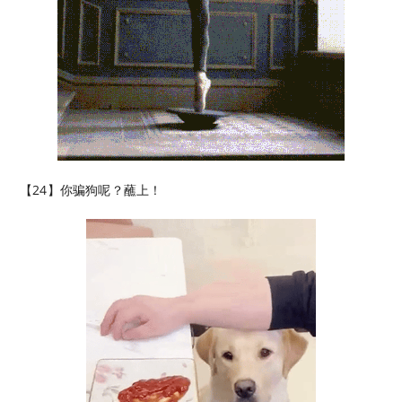
【24】你骗狗呢？蘸上！