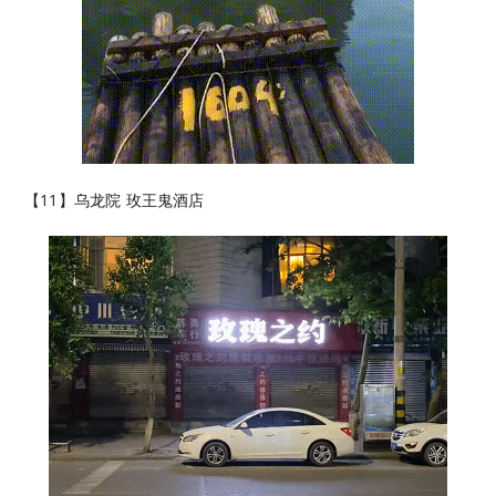
【11】乌龙院 玫王鬼酒店