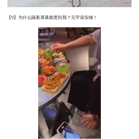
【9】为什么隔着屏幕能烫到我？元宇宙实锤！