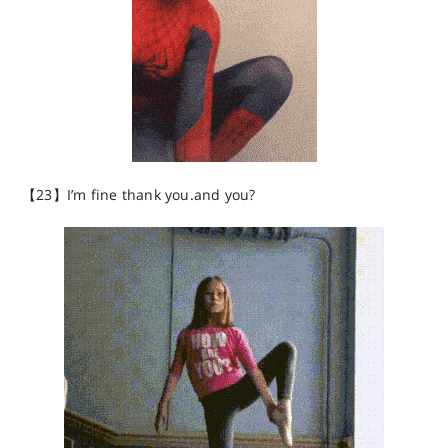
【23】I’m fine thank you.and you?