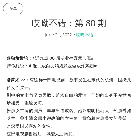
菜单
哎呦不错：第 80 期
June 21, 2022
•
哎呦不错
@独角齿轮：
#近九成 00 后毕业生愿意加班#
猜你想说：# 近九成白羽鸡愿意被做成炸鸡翅# ​​​
@萧湘 zz：
有这样一部电视剧，故事发生在宋代的杭州，围绕几
位女性展开。
剧中的女主角坚贞勇敢，追求自由的爱情，但她的出身不被世俗
所接受，饱经坎坷。
扮演女主角的演员，早早出道成名。她外貌明艳动人，气质秀如
芝兰，曾出演金庸小说改编的女主角，背负着古典美女的美誉，
是深受国民喜爱的女性。
这部电视剧播出后，风靡大江南北。