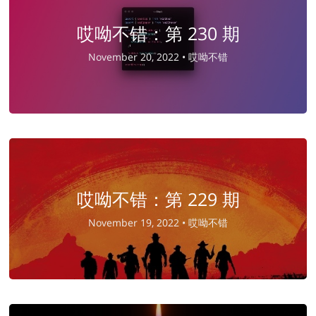
哎呦不错：第 230 期
November 20, 2022 •
哎呦不错
哎呦不错：第 229 期
November 19, 2022 •
哎呦不错