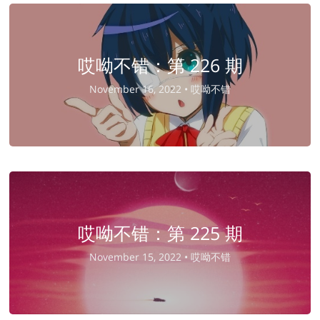
哎呦不错：第 226 期
November 16, 2022 •
哎呦不错
哎呦不错：第 225 期
November 15, 2022 •
哎呦不错