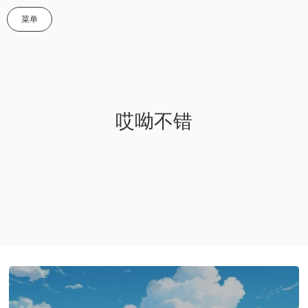
菜单
哎呦不错