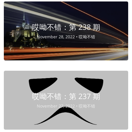
哎呦不错：第 238 期
November 28, 2022 •
哎呦不错
哎呦不错：第 237 期
November 27, 2022 •
哎呦不错