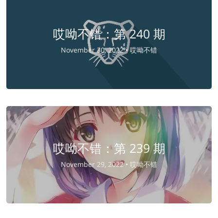
哎呦不错：第 240 期
November 30, 2022 •
哎呦不错
哎呦不错：第 239 期
November 29, 2022 •
哎呦不错