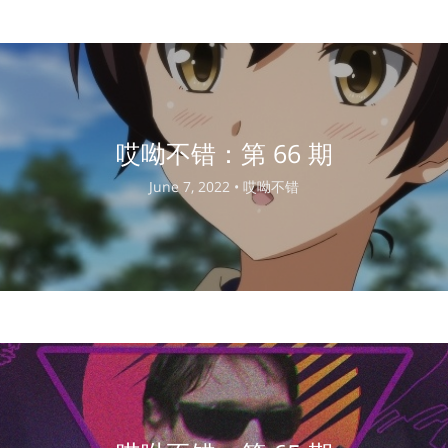
哎呦不错：第 66 期
June 7, 2022 •
哎呦不错