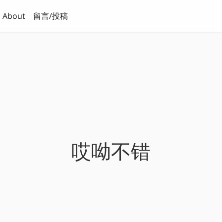
About
留言/投稿
哎呦不错