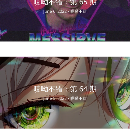
哎呦不错：第 65 期
June 6, 2022 •
哎呦不错
哎呦不错：第 64 期
June 5, 2022 •
哎呦不错