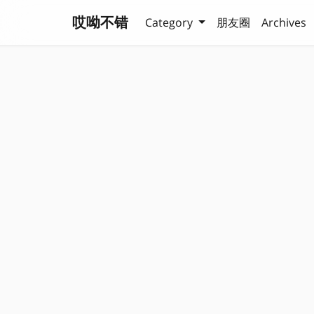
哎呦不错
Category
朋友圈
Archives