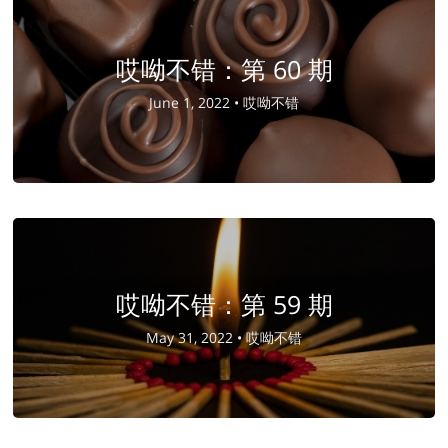
哎呦不错：第 60 期
June 1, 2022 •
哎呦不错
哎呦不错：第 59 期
May 31, 2022 •
哎呦不错