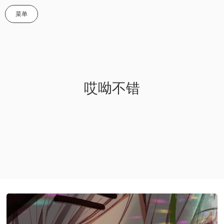
菜单
哎呦不错