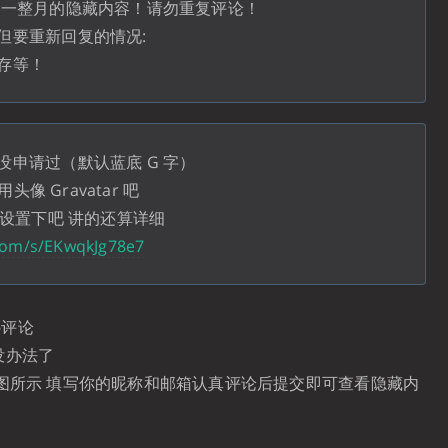
看一整月的隐藏内容！请勿重复评论！
但要重新回复的情况:
存等！
申请过（默认蓝底 G 字）
头像 Gravatar 吧
的设置下吧 讲的还算详细
.com/s/EKwqkJg78e7
哪评论
没办法了
下图所示 填写你的昵称和邮箱认真评论后提交即可查看隐藏内