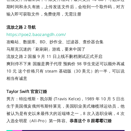
期时间和永久有效，上传发送文件后，会给到一个取件码，对方
输入即可获取文件，免费使用，无需注册
流放之路 2 导航
https://poe2.baozangdh.com/
攻略站、数据库、BD、抄作业、过滤器、查价器合集
马斯克沉迷的「刷刷刷」游戏，要来中国了
流放之路 2 国服 9 月 11 日上线不删档测试正式开启
爽到停不下来 国服是腾子代理 预购价 98 学生党还可以额外再减
10 元 这个价格只有 steam 基础版（30 美元）的一半，可以说
相当有诚意
Taylor Swift 官宣订婚
男方：特拉维斯・凯尔斯 (Travis Kelce)，1989 年 10 月 5 日出
生于美国俄亥俄州韦斯特莱克，美国职业美式橄榄球运动员，他
被认为是有史以来最伟大的近端锋之一，8 次入选职业碗，4 次
入选全明星（All-Pro）第一阵容。
恭喜这个 B 跟霉霉订婚