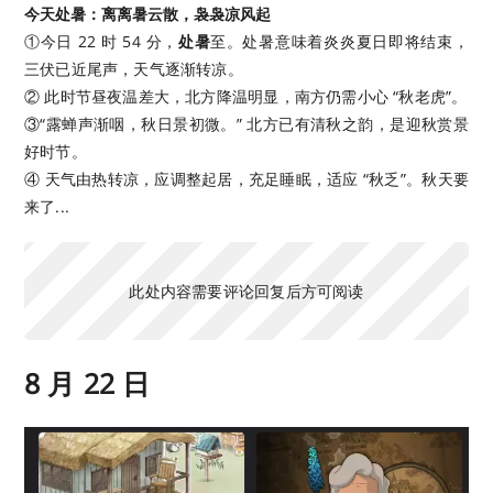
今天处暑：离离暑云散，袅袅凉风起
①今日 22 时 54 分，
处暑
至。处暑意味着炎炎夏日即将结束，
三伏已近尾声，天气逐渐转凉。
② 此时节昼夜温差大，北方降温明显，南方仍需小心 “秋老虎”。
③“露蝉声渐咽，秋日景初微。” 北方已有清秋之韵，是迎秋赏景
好时节。
④ 天气由热转凉，应调整起居，充足睡眠，适应 “秋乏”。秋天要
来了...
此处内容需要评论回复后方可阅读
8 月 22 日