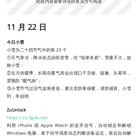
此处内容需要评论回复后方可阅读
11 月 22 日
今日小雪
小雪为二十四节气中的第 20 个
①天气寒冷，降水状态由雨变雪，但 “地寒未甚”，雪量不大，故
称小雪；
②北方供暖季，长期在暖气房会出现口干舌燥、咳嗽、头晕等，
需预防 “暖气病”；
③小雪节气过后气温将更低，要注意防寒保暖，谨防感冒。小雪
到，冬始俏
ZuUnlock
https://zu.3gxk.net/
利用 iPhone 或 Apple Watch 的蓝牙信号，自动锁定和解锁
Windows 电脑，基于信号强度动态判断设备远近，靠近自动解