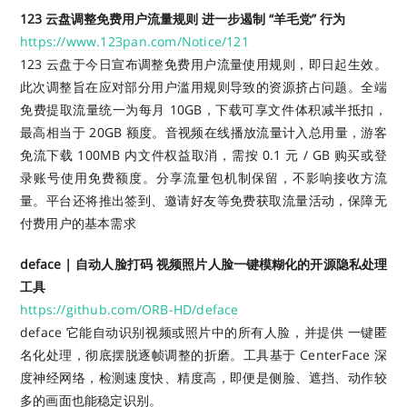
123 云盘调整免费用户流量规则 进一步遏制 “羊毛党” 行为
https://www.123pan.com/Notice/121
123 云盘于今日宣布调整免费用户流量使用规则，即日起生效。
此次调整旨在应对部分用户滥用规则导致的资源挤占问题。全端
免费提取流量统一为每月 10GB，下载可享文件体积减半抵扣，
最高相当于 20GB 额度。音视频在线播放流量计入总用量，游客
免流下载 100MB 内文件权益取消，需按 0.1 元 / GB 购买或登
录账号使用免费额度。分享流量包机制保留，不影响接收方流
量。平台还将推出签到、邀请好友等免费获取流量活动，保障无
付费用户的基本需求
deface | 自动人脸打码 视频照片人脸一键模糊化的开源隐私处理
工具
https://github.com/ORB-HD/deface
deface 它能自动识别视频或照片中的所有人脸，并提供 一键匿
名化处理，彻底摆脱逐帧调整的折磨。工具基于 CenterFace 深
度神经网络，检测速度快、精度高，即便是侧脸、遮挡、动作较
多的画面也能稳定识别。