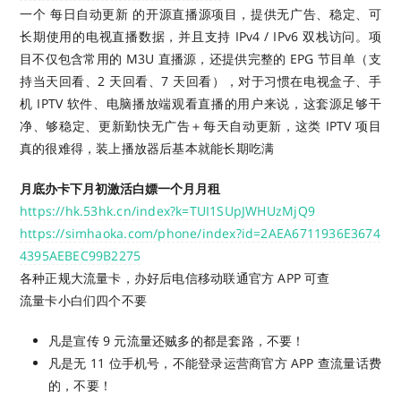
一个 每日自动更新 的开源直播源项目，提供无广告、稳定、可
长期使用的电视直播数据，并且支持 IPv4 / IPv6 双栈访问。项
目不仅包含常用的 M3U 直播源，还提供完整的 EPG 节目单（支
持当天回看、2 天回看、7 天回看），对于习惯在电视盒子、手
机 IPTV 软件、电脑播放端观看直播的用户来说，这套源足够干
净、够稳定、更新勤快无广告＋每天自动更新，这类 IPTV 项目
真的很难得，装上播放器后基本就能长期吃满
月底办卡下月初激活白嫖一个月月租
https://hk.53hk.cn/index?k=TUI1SUpJWHUzMjQ9
https://simhaoka.com/phone/index?id=2AEA6711936E3674
4395AEBEC99B2275
各种正规大流量卡，办好后电信移动联通官方 APP 可查
流量卡小白们四个不要
凡是宣传 9 元流量还贼多的都是套路，不要！
凡是无 11 位手机号，不能登录运营商官方 APP 查流量话费
的，不要！