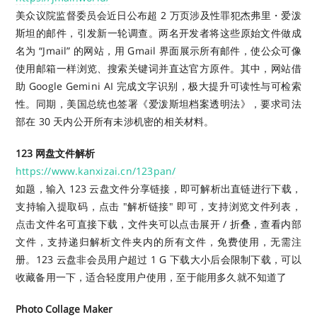
美众议院监督委员会近日公布超 2 万页涉及性罪犯杰弗里・爱泼
斯坦的邮件，引发新一轮调查。两名开发者将这些原始文件做成
名为 “Jmail” 的网站，用 Gmail 界面展示所有邮件，使公众可像
使用邮箱一样浏览、搜索关键词并直达官方原件。其中，网站借
助 Google Gemini AI 完成文字识别，极大提升可读性与可检索
性。同期，美国总统也签署《爱泼斯坦档案透明法》，要求司法
部在 30 天内公开所有未涉机密的相关材料。
123 网盘文件解析
https://www.kanxizai.cn/123pan/
如题，输入 123 云盘文件分享链接，即可解析出直链进行下载，
支持输入提取码，点击 "解析链接" 即可，支持浏览文件列表，
点击文件名可直接下载，文件夹可以点击展开 / 折叠，查看内部
文件，支持递归解析文件夹内的所有文件，免费使用，无需注
册。123 云盘非会员用户超过 1 G 下载大小后会限制下载，可以
收藏备用一下，适合轻度用户使用，至于能用多久就不知道了
Photo Collage Maker