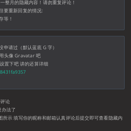
看一整月的隐藏内容！请勿重复评论！
但要重新回复的情况:
存等！
申请过（默认蓝底 G 字）
头像 Gravatar 吧
的设置下吧 讲的还算详细
a8431fa9357
哪评论
没办法了
下图所示 填写你的昵称和邮箱认真评论后提交即可查看隐藏内